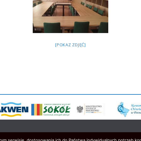
[POKAZ ZDJĘĆ]
szym serwisie, dostosowania ich do Państwa indywidualnych potrzeb ko