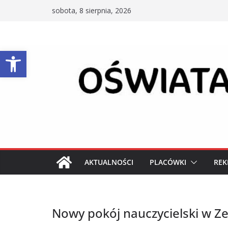
Przejdź
sobota, 8 sierpnia, 2026
do
treści
Otwórz pasek narzędzi
AKTUALNOŚCI
PLACÓWKI
REK
Nowy pokój nauczycielski w Z