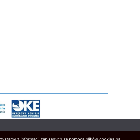
rzystamy z informacji zapisanych za pomocą plików cookies na