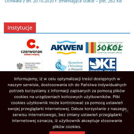
Uchwała z dn. 20.10.2020 r. zmieniająca Statut – pdf, 262 KB
Instytucje
Informujemy, iż w celu optymalizacji treści dostępnych w
naszym serwisie, dostosowania ich do Państwa indywidualnych
potrzeb korzystamy z informacji zapisanych za pomocą plików
cookies na urządzeniach końcowych użytkowników. Pliki
cookies użytkownik może kontrolować za pomocą ustawień
swojej przeglądarki internetowej. Dalsze korzystanie z naszego
serwisu internetowego, bez zmiany ustawień przeglądarki
Prawa autorskie © 2026
Oświata w Czerwonaku
. Wszystkie
internetowej oznacza, iż użytkownik akceptuje stosowanie
prawa zastrzeżone.
plików cookies.
Motyw:
ColorMag
stworzony przez ThemeGrill. Wspierane przez