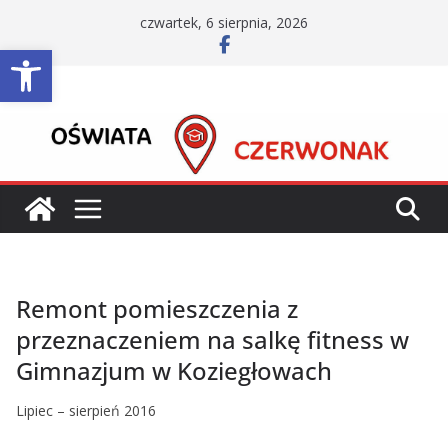
Przejdź
czwartek, 6 sierpnia, 2026
do
Otwórz pasek narzędzi
treści
Remont pomieszczenia z
przeznaczeniem na salkę fitness w
Gimnazjum w Koziegłowach
Lipiec – sierpień 2016