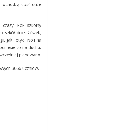
u wchodzą dość duże
 czasy. Rok szkolny
do szkół drożdżówek,
 jak i etyki. No i na
podniesie to na duchu,
 wcześniej planowano.
towych 3066 uczniów,