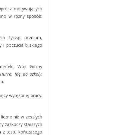
 Oprócz motywujących
zono w różny sposób:
ych życząc uczniom,
i poczucia bliskiego
erfeld, Wójt Gminy
Hurra, idę do szkoły
.
a.
sięcy wytężonej pracy.
liczne niż w zeszłych
ny zaskoczy starszych
m z testu kończącego