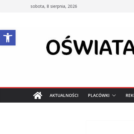
Przejdź
sobota, 8 sierpnia, 2026
do
treści
Otwórz pasek narzędzi
AKTUALNOŚCI
PLACÓWKI
REK