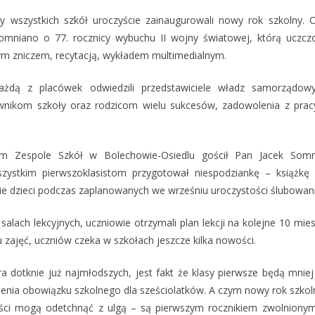
zy wszystkich szkół uroczyście zainaugurowali nowy rok szkolny.
mniano o 77. rocznicy wybuchu II wojny światowej, którą uczc
nym zniczem, recytacją, wykładem multimedialnym.
żdą z placówek odwiedzili przedstawiciele władz samorządow
wnikom szkoły oraz rodzicom wielu sukcesów, zadowolenia z pracy 
 Zespole Szkół w Bolechowie-Osiedlu gościł Pan Jacek Somm
zystkim pierwszoklasistom przygotował niespodziankę – książkę
ie dzieci podczas zaplanowanych we wrześniu uroczystości ślubowani
 salach lekcyjnych, uczniowie otrzymali plan lekcji na kolejne 10 mie
zajęć, uczniów czeka w szkołach jeszcze kilka nowości.
a dotknie już najmłodszych, jest fakt że klasy pierwsze będą mniej 
esienia obowiązku szkolnego dla sześciolatków. A czym nowy rok szkol
iści mogą odetchnąć z ulgą – są pierwszym rocznikiem zwolniony