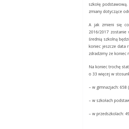
szkołę podstawową.
zmiany dotyczące od
A jak zmieni się c
2016/2017 zostanie 
średnią szkolną będz
koniec jeszcze data r
zdradzimy że koniec 
Na koniec trochę sta
o 33 więcej w stosun
– w gimnazjach: 658 (
– w szkołach podstawo
– w przedszkolach: 49