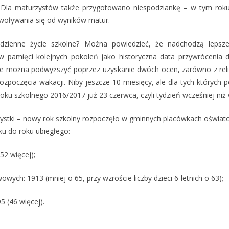
 Dla maturzystów także przygotowano niespodziankę – w tym rok
woływania się od wyników matur.
odzienne życie szkolne? Można powiedzieć, że nadchodzą lepsze
w pamięci kolejnych pokoleń jako historyczna data przywrócenia 
ie można podwyższyć poprzez uzyskanie dwóch ocen, zarówno z religii,
ozpoczęcia wakacji. Niby jeszcze 10 miesięcy, ale dla tych których 
roku szkolnego 2016/2017 już 23 czerwca, czyli tydzień wcześniej niż
tystki – nowy rok szkolny rozpoczęło w gminnych placówkach oświa
ku do roku ubiegłego:
52 więcej);
wych: 1913 (mniej o 65, przy wzroście liczby dzieci 6-letnich o 63);
5 (46 więcej).