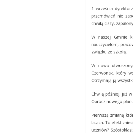
1 września dyrektor
przemówień nie zapo
chwilą ciszy, zapalo
W naszej Gminie ka
nauczycielom, praco
związku ze szkołą.
W nowo utworzonym
Czerwonak, który ws
Otrzymają ją wszystk
Chwilę później, już w
Oprócz nowego planu 
Pierwszą zmianą któr
latach. To efekt zni
uczniów? Szóstoklas