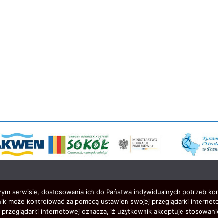
szym serwisie, dostosowania ich do Państwa indywidualnych potrzeb ko
ik może kontrolować za pomocą ustawień swojej przeglądarki interneto
przeglądarki internetowej oznacza, iż użytkownik akceptuje stosowani
zystkie prawa zastrzeżone.