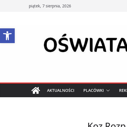
Przejdź
piątek, 7 sierpnia, 2026
do
treści
Otwórz pasek narzędzi
AKTUALNOŚCI
PLACÓWKI
REK
Koz Rozp