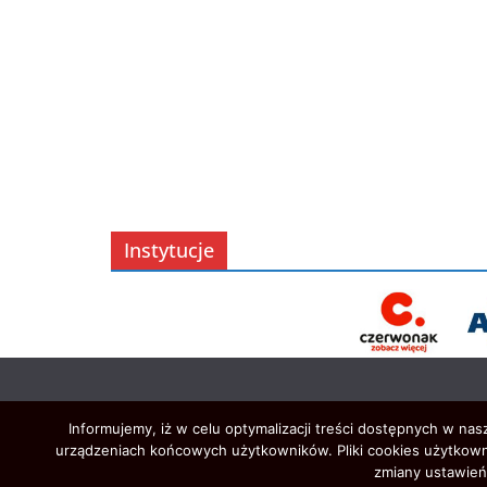
Instytucje
Informujemy, iż w celu optymalizacji treści dostępnych w na
urządzeniach końcowych użytkowników. Pliki cookies użytkown
zmiany ustawień 
Prawa autorskie © 2026
Oświata w Czerwonaku
. Ws