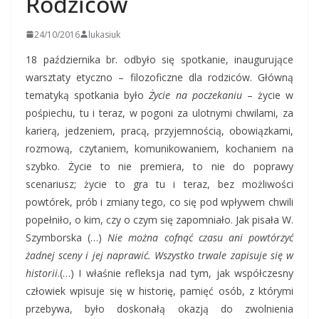
Rodziców
24/10/2016
lukasiuk
18 października br. odbyło się spotkanie, inaugurujące
warsztaty etyczno – filozoficzne dla rodziców. Główną
tematyką spotkania było
Życie na poczekaniu
– życie w
pośpiechu, tu i teraz, w pogoni za ulotnymi chwilami, za
karierą, jedzeniem, pracą, przyjemnością, obowiązkami,
rozmową, czytaniem, komunikowaniem, kochaniem na
szybko. Życie to nie premiera, to nie do poprawy
scenariusz; życie to gra tu i teraz, bez możliwości
powtórek, prób i zmiany tego, co się pod wpływem chwili
popełniło, o kim, czy o czym się zapomniało. Jak pisała W.
Szymborska (…)
Nie można cofnąć czasu ani powtórzyć
żadnej sceny i jej naprawić. Wszystko trwale zapisuje się w
historii
.(…) I właśnie refleksja nad tym, jak współczesny
człowiek wpisuje się w historię, pamięć osób, z którymi
przebywa, było doskonałą okazją do zwolnienia