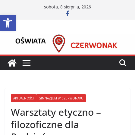
Przejdź
sobota, 8 sierpnia, 2026
do
Otwórz pasek narzędzi
treści
AKTUALNOŚCI
GIMNAZJUM W CZERWONAKU
Warsztaty etyczno –
filozoficzne dla