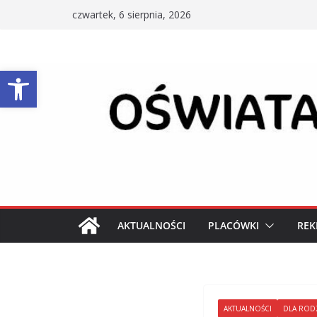
Przejdź
czwartek, 6 sierpnia, 2026
do
treści
Otwórz pasek narzędzi
AKTUALNOŚCI
PLACÓWKI
REK
AKTUALNOŚCI
DLA ROD