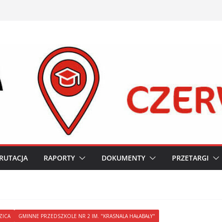
RUTACJA
RAPORTY
DOKUMENTY
PRZETARGI
ZICA
GMINNE PRZEDSZKOLE NR 2 IM. "KRASNALA HAŁABAŁY"