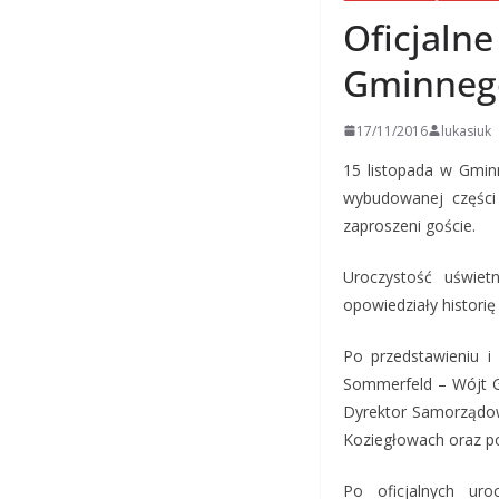
Oficjaln
Gminnego
17/11/2016
lukasiuk
15 listopada w Gmin
wybudowanej części 
zaproszeni goście.
Uroczystość uświetn
opowiedziały historię
Po przedstawieniu i
Sommerfeld – Wójt G
Dyrektor Samorządow
Koziegłowach oraz po
Po oficjalnych uro