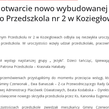
e otwarcie nowo wybudowanej 
 Przedszkola nr 2 w Koziegło
nym Przedszkolu nr 2 w Koziegłowach odbyła się niezwykła urocz
przedszkola. W uroczystości wzięły udział przedszkolaki, pracown
ił występ najstarszej grupy „ Jeżyki”. Dzieci tańcząc, śpiewają
 Patrona Przedszkola – Krasnala Hałabały.
 przemówieniach przystąpiliśmy do momentu przecięcia wstęgi, kt
miny Czerwonak , Ewa Banaszak – Z-ca Przewodniczącego Rady Gm
ej Administracji Placówek Oświatowych, Beata Kodabska – Dyrekto
święcenie nowego skrzydła przedszkola przez Ks
.
Kanonika Eugeniu
czystościach przedszkole zwiedzali mieszkańcy Gminy Czerwo