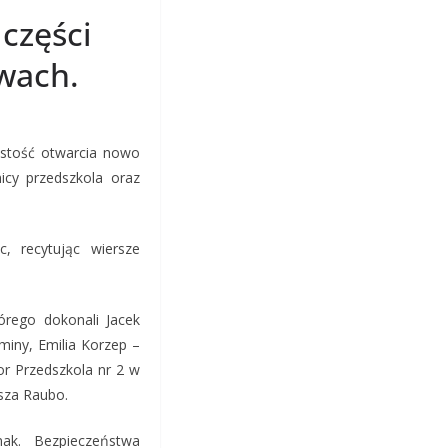
części
wach.
ystość otwarcia nowo
icy przedszkola oraz
c, recytując wiersze
órego dokonali Jacek
iny, Emilia Korzep –
r Przedszkola nr 2 w
sza Raubo.
nak. Bezpieczeństwa