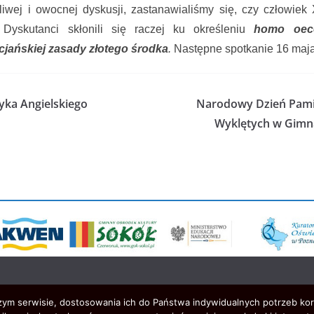
iwej i owocnej dyskusji, zastanawialiśmy się, czy człowiek
Dyskutanci skłonili się raczej ku określeniu
homo oec
cjańskiej
zasady złotego środka
.
Następne spotkanie 16 maja
yka Angielskiego
Narodowy Dzień Pamię
Wyklętych w Gim
szym serwisie, dostosowania ich do Państwa indywidualnych potrzeb ko