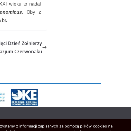
 XXI wieku to nadal
onomicus
. Oby z
 br.
ci Dzień Żołnierzy
nazjum Czerwonaku
rzystamy z informacji zapisanych za pomocą plików cookies na