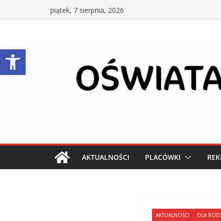
Przejdź
piątek, 7 sierpnia, 2026
do
treści
Otwórz pasek narzędzi
AKTUALNOŚCI
PLACÓWKI
REK
AKTUALNOŚCI
DLA ROD