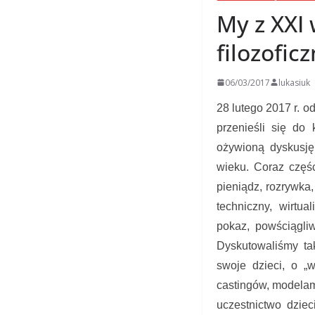
My z XXI 
filozofic
06/03/2017
lukasiuk
28 lutego 2017 r. o
przenieśli się do 
ożywioną dyskusję 
wieku. Coraz częśc
pieniądz, rozrywka
techniczny, wirtua
pokaz, powściągliw
Dyskutowaliśmy tak
swoje dzieci, o „
castingów, modela
uczestnictwo dziec