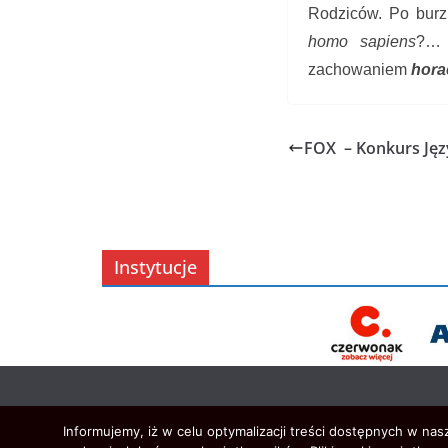
Rodziców. Po burzl
homo sapiens
?… 
zachowaniem
hora
FOX – Konkurs Jęz
Instytucje
Informujemy, iż w celu optymalizacji treści dostępnych w na