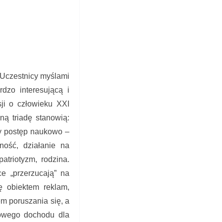
. Uczestnicy myślami
rdzo interesującą i
sji o człowieku XXI
ną triadę stanowią:
ny postęp naukowo –
lność, działanie na
atriotyzm, rodzina.
ce „przerzucają” na
ę obiektem reklam,
 poruszania się, a
tkowego dochodu dla