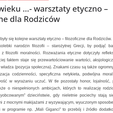
wieku …- warsztaty etyczno –
zne dla Rodziców
dbyły się kolejne warsztaty etyczno – filozoficzne dla Rodziców
kolebki narodzin filozofii – starożytnej Grecji, by podjąć ba
z filozofii moralności. Rozważania etyczne dotyczyły reflek
iej faktem staje się przewartościowanie wartości, aksjologicz
, władza (pozycja społeczna). Znakami czasu są także ogrom
lizacja codzienności, specyficzna netykieta, podwójna mora
ość w wyrażaniu uczuć. W tle pozostały honor, lojalność, p
że o niespełnionych ambicjach, których to realizację rodzi
wyobcowanym” dzieciństwie, gdy nieletnie pociechy stają si
mi z mocnymi makijażami z wyzywającym, wyuczonym sposobem
i w programie np. „Mali Giganci” to przebój i źródło doda