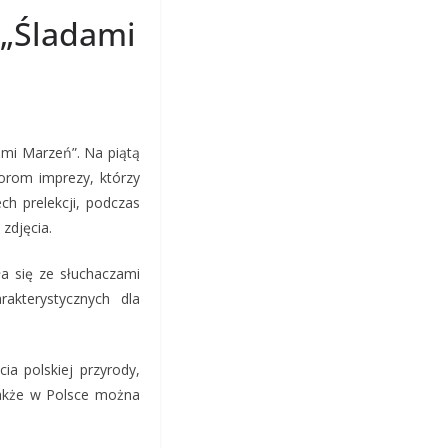
 „Śladami
ami Marzeń”. Na piątą
torom imprezy, którzy
ch prelekcji, podczas
zdjęcia.
ła się ze słuchaczami
akterystycznych dla
ia polskiej przyrody,
także w Polsce można