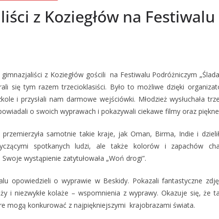
iści z Koziegłów na Festiwalu
i gimnazjaliści z Koziegłów gościli na Festiwalu Podróżniczym „Ślad
rali się tym razem trzecioklasiści. Było to możliwe dzięki organiza
zkole i przysłali nam darmowe wejściówki. Młodzież wysłuchała trze
owiadali o swoich wyprawach i pokazywali ciekawe filmy oraz piękne 
 przemierzyła samotnie takie kraje, jak Oman, Birma, Indie i dzieli
tyczącymi spotkanych ludzi, ale także kolorów i zapachów char
 Swoje wystąpienie zatytułowała „Woń drogi”.
walu opowiedzieli o wyprawie w Beskidy. Pokazali fantastyczne zdjęc
ży i niezwykłe kolaże – wspomnienia z wyprawy. Okazuje się, że 
óre mogą konkurować z najpiękniejszymi krajobrazami świata.