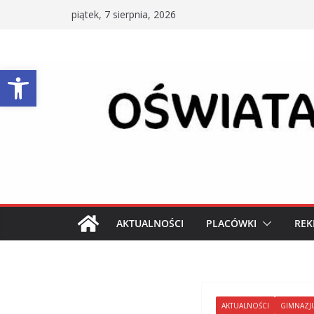
Przejdź
piątek, 7 sierpnia, 2026
do
treści
Otwórz pasek narzędzi
AKTUALNOŚCI
PLACÓWKI
REK
AKTUALNOŚCI
GIMNAZJ