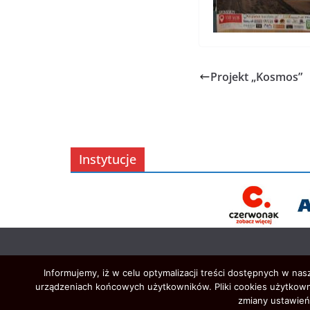
Projekt „Kosmos”
Instytucje
Informujemy, iż w celu optymalizacji treści dostępnych w na
urządzeniach końcowych użytkowników. Pliki cookies użytkown
zmiany ustawień 
Prawa autorskie © 2026
Oświata w Czerwonaku
. Ws