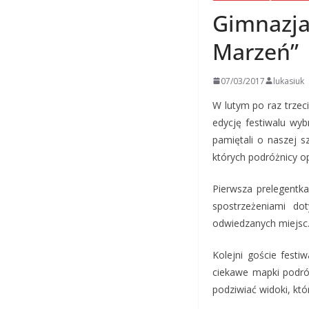
Gimnazjal
Marzeń”
07/03/2017
lukasiuk
W lutym po raz trzec
edycję festiwalu wyb
pamiętali o naszej s
których podróżnicy op
Pierwsza prelegentka
spostrzeżeniami do
odwiedzanych miejsc.
Kolejni goście festi
ciekawe mapki podró
podziwiać widoki, kt