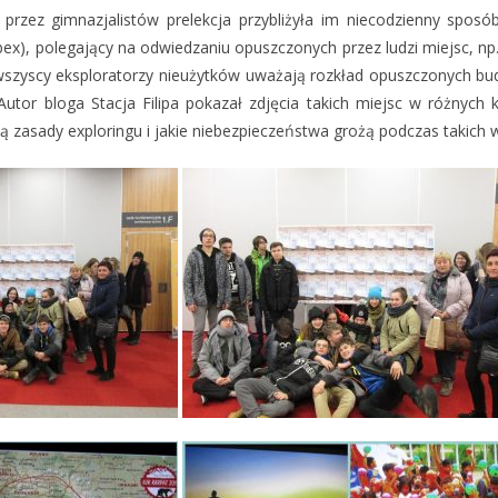
przez gimnazjalistów prelekcja przybliżyła im niecodzienny sposó
rbex), polegający na odwiedzaniu opuszczonych przez ludzi miejsc, np
 wszyscy eksploratorzy nieużytków uważają rozkład opuszczonych bud
Autor bloga Stacja Filipa pokazał zdjęcia takich miejsc w różnych 
 są zasady exploringu i jakie niebezpieczeństwa grożą podczas takich