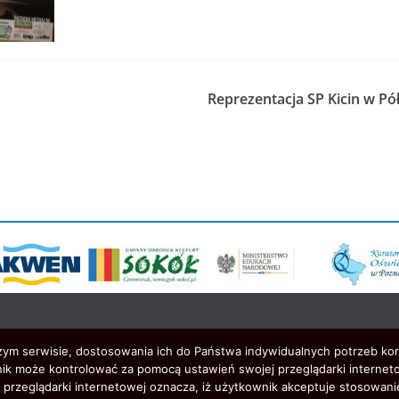
Reprezentacja SP Kicin w Pó
szym serwisie, dostosowania ich do Państwa indywidualnych potrzeb ko
ik może kontrolować za pomocą ustawień swojej przeglądarki interneto
przeglądarki internetowej oznacza, iż użytkownik akceptuje stosowani
zystkie prawa zastrzeżone.