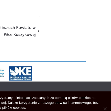
łfinałach Powiatu w
Piłce Koszykowej
rzystamy z informacji zapisanych za pomocą plików cookies na
wej. Dalsze korzystanie z naszego serwisu internetowego, bez
e plików cookies.