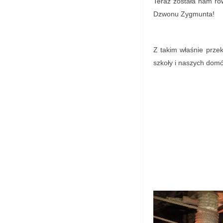
Teraz została nam rów
Dzwonu Zygmunta!
Z takim właśnie prze
szkoły i naszych dom