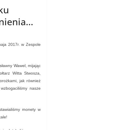
rku
nienia…
maja 2017r. w Zespole
 sławny Wawel, mijając
łtarz Witta Stwosza,
rożkami, jak również
 wzbogaciliśmy nasze
ostawialiśmy monety w
ale!