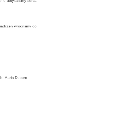
śnie dotykaliśmy serca
iadczeń wróciliśmy do
ch: Maria Debere