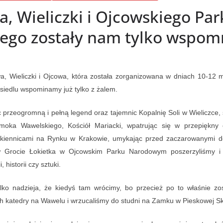
, Wieliczki i Ojcowskiego Pa
go zostały nam tylko wspom
, Wieliczki i Ojcowa, która została zorganizowana w dniach 10-12 
siedlu wspominamy już tylko z żalem.
c przeogromną i pełną legend oraz tajemnic Kopalnię Soli w Wieliczce,
oka Wawelskiego, Kościół Mariacki, wpatrując się w przepiękny o
ukiennicami na Rynku w Krakowie, umykając przed zaczarowanymi do
w Grocie Łokietka w Ojcowskim Parku Narodowym poszerzyliśmy i
 historii czy sztuki.
lko nadzieja, że kiedyś tam wrócimy, bo przecież po to właśnie z
h katedry na Wawelu i wrzucaliśmy do studni na Zamku w Pieskowej Sk