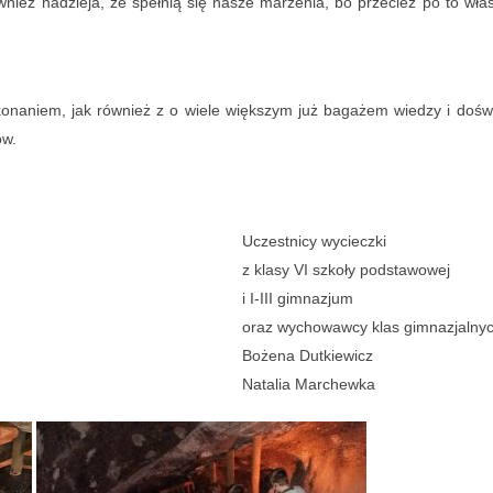
nież nadzieja, że spełnią się nasze marzenia, bo przecież po to wła
konaniem, jak również z o wiele większym już bagażem wiedzy i dośw
ów.
Uczestnicy wycieczki
z klasy VI szkoły podstawowej
i I-III gimnazjum
oraz wychowawcy klas gimnazjalny
Bożena Dutkiewicz
Natalia Marchewka