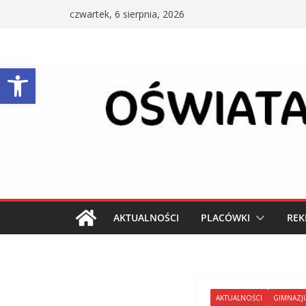
Przejdź
czwartek, 6 sierpnia, 2026
do
treści
Otwórz pasek narzędzi
AKTUALNOŚCI
PLACÓWKI
REK
AKTUALNOŚCI
GIMNAZJ