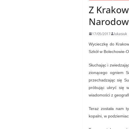
Z Krakowa
Narodowe
17/05/2017
lukasiuk
Wycieczkę do Krakowa
Szkół w Bolechowie-O
Słuchając i zwiedzają
zionącego ogniem Sm
przechadzając się S
próbując ukryć się 
wiadomości z geografii,
Teraz została nam ty
kopalni, w podziemiac