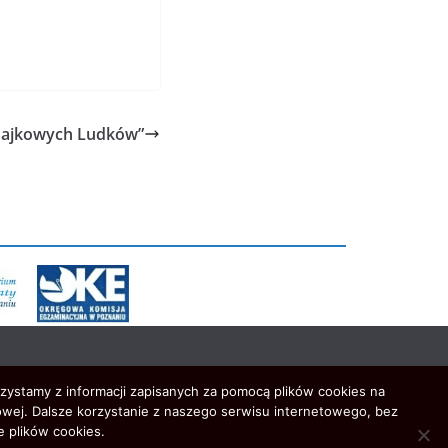
Bajkowych Ludków”
rzystamy z informacji zapisanych za pomocą plików cookies na
wej. Dalsze korzystanie z naszego serwisu internetowego, bez
e plików cookies.