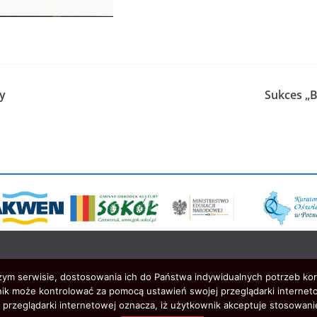
y
Sukces „
szym serwisie, dostosowania ich do Państwa indywidualnych potrzeb ko
ik może kontrolować za pomocą ustawień swojej przeglądarki interneto
przeglądarki internetowej oznacza, iż użytkownik akceptuje stosowani
zystkie prawa zastrzeżone.