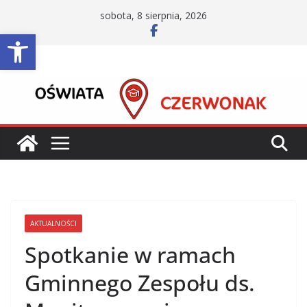
Przejdź
sobota, 8 sierpnia, 2026
do
Otwórz pasek narzędzi
treści
AKTUALNOŚCI
Spotkanie w ramach
Gminnego Zespołu ds.