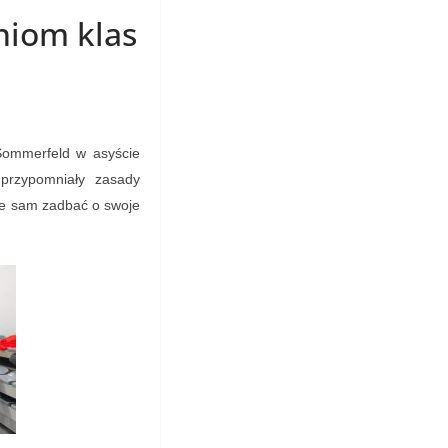
niom klas
Sommerfeld w asyście
 przypomniały zasady
oże sam zadbać o swoje