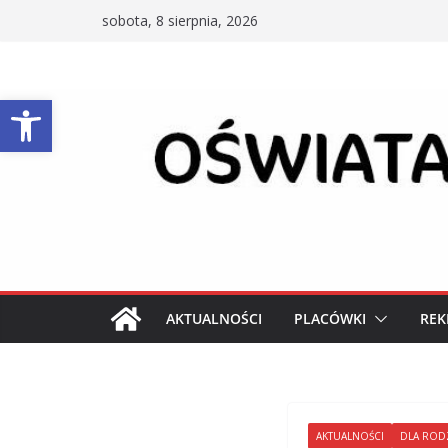
Przejdź
sobota, 8 sierpnia, 2026
do
treści
Otwórz pasek narzędzi
AKTUALNOŚCI
PLACÓWKI
REK
AKTUALNOŚCI
DLA ROD