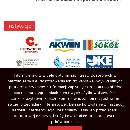
Instytucje
Informujemy, iż w celu optymalizacji treści dostępnych w
naszym serwisie, dostosowania ich do Państwa indywidualnych
potrzeb korzystamy z informacji zapisanych za pomocą plików
cookies na urządzeniach końcowych użytkowników. Pliki
cookies użytkownik może kontrolować za pomocą ustawień
swojej przeglądarki internetowej. Dalsze korzystanie z naszego
serwisu internetowego, bez zmiany ustawień przeglądarki
Prawa autorskie © 2026
Oświata w Czerwonaku
. Wszystkie
internetowej oznacza, iż użytkownik akceptuje stosowanie
prawa zastrzeżone.
plików cookies.
Motyw:
ColorMag
stworzony przez ThemeGrill. Wspierane przez