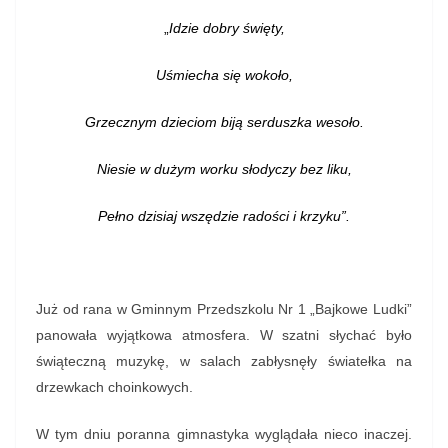
„
Idzie dobry święty,
Uśmiecha się wokoło,
Grzecznym dzieciom biją serduszka wesoło.
Niesie w dużym worku słodyczy bez liku,
Pełno dzisiaj wszędzie radości i krzyku”.
Już od rana w Gminnym Przedszkolu Nr 1 „Bajkowe Ludki”
panowała wyjątkowa atmosfera. W szatni słychać było
świąteczną muzykę, w salach zabłysnęły światełka na
drzewkach choinkowych.
W tym dniu poranna gimnastyka wyglądała nieco inaczej.