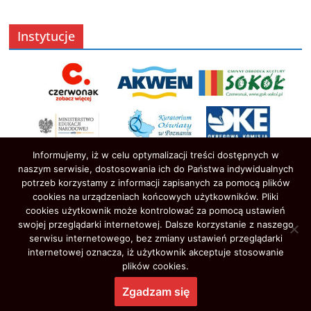
Instytucje
Informujemy, iż w celu optymalizacji treści dostępnych w
naszym serwisie, dostosowania ich do Państwa indywidualnych
potrzeb korzystamy z informacji zapisanych za pomocą plików
cookies na urządzeniach końcowych użytkowników. Pliki
cookies użytkownik może kontrolować za pomocą ustawień
swojej przeglądarki internetowej. Dalsze korzystanie z naszego
serwisu internetowego, bez zmiany ustawień przeglądarki
Prawa autorskie © 2026
Oświata w Czerwonaku
. Wszystkie
internetowej oznacza, iż użytkownik akceptuje stosowanie
prawa zastrzeżone.
plików cookies.
Motyw:
ColorMag
stworzony przez ThemeGrill. Wspierane przez
Zgadzam się
WordPress
.