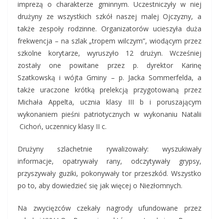
imprezą o charakterze gminnym. Uczestniczyły w niej
drużyny ze wszystkich szkół naszej malej Ojczyzny, a
także zespoły rodzinne. Organizatorów ucieszyła duża
frekwencja – na szlak „tropem wilczym”, wiodącym przez
szkolne korytarze, wyruszyło 12 drużyn. Wcześniej
zostały one powitane przez p. dyrektor Karinę
Szatkowską i wójta Gminy – p. Jacka Sommerfelda, a
także uraczone krótką prelekcją przygotowaną przez
Michała Appelta, ucznia klasy III b i poruszającym
wykonaniem pieśni patriotycznych w wykonaniu Natalii
Cichoń, uczennicy klasy II c.
Drużyny szlachetnie rywalizowały: wyszukiwały
informacje, opatrywały rany, odczytywały grypsy,
przyszywały guziki, pokonywały tor przeszkód. Wszystko
po to, aby dowiedzieć się jak więcej o Niezłomnych.
Na zwycięzców czekały nagrody ufundowane przez