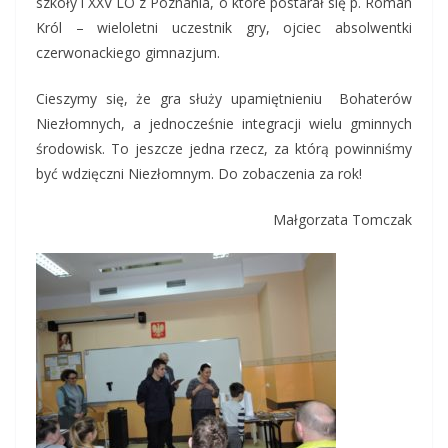
szkoły i XXV LO z Poznania, o które postarał się p. Roman
Król – wieloletni uczestnik gry, ojciec absolwentki
czerwonackiego gimnazjum.
Cieszymy się, że gra służy upamiętnieniu Bohaterów
Niezłomnych, a jednocześnie integracji wielu gminnych
środowisk. To jeszcze jedna rzecz, za którą powinniśmy
być wdzięczni Niezłomnym. Do zobaczenia za rok!
Małgorzata Tomczak