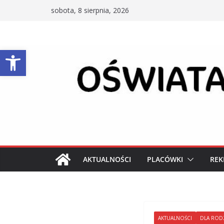
Przejdź
sobota, 8 sierpnia, 2026
do
treści
Otwórz pasek narzędzi
AKTUALNOŚCI
PLACÓWKI
REK
AKTUALNOŚCI
DLA ROD