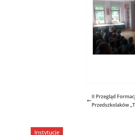
II Przegląd Formac
Przedszkolaków „T
Instytucje