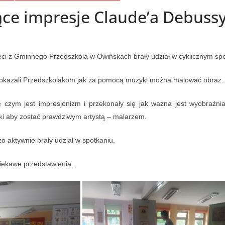
ce impresje Claude’a Debussy
ieci z Gminnego Przedszkola w Owińskach brały udział w cyklicznym sp
 pokazali Przedszkolakom jak za pomocą muzyki można malować obraz.
ię czym jest impresjonizm i przekonały się jak ważna jest wyobraźn
ki aby zostać prawdziwym artystą – malarzem.
o aktywnie brały udział w spotkaniu.
iekawe przedstawienia.