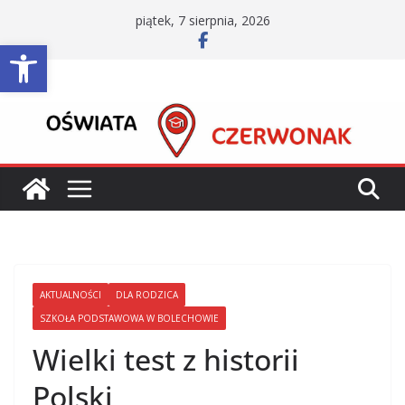
Przejdź
piątek, 7 sierpnia, 2026
do
Otwórz pasek narzędzi
treści
AKTUALNOŚCI
DLA RODZICA
SZKOŁA PODSTAWOWA W BOLECHOWIE
Wielki test z historii
Polski