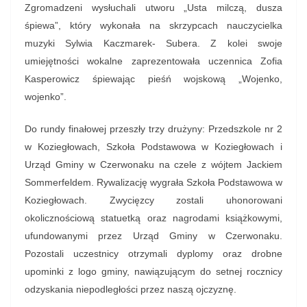
Zgromadzeni wysłuchali utworu „Usta milczą, dusza
śpiewa”, który wykonała na skrzypcach nauczycielka
muzyki Sylwia Kaczmarek- Subera. Z kolei swoje
umiejętności wokalne zaprezentowała uczennica Zofia
Kasperowicz śpiewając pieśń wojskową „Wojenko,
wojenko”.
Do rundy finałowej przeszły trzy drużyny: Przedszkole nr 2
w Koziegłowach, Szkoła Podstawowa w Koziegłowach i
Urząd Gminy w Czerwonaku na czele z wójtem Jackiem
Sommerfeldem. Rywalizację wygrała Szkoła Podstawowa w
Koziegłowach. Zwycięzcy zostali uhonorowani
okolicznościową statuetką oraz nagrodami książkowymi,
ufundowanymi przez Urząd Gminy w Czerwonaku.
Pozostali uczestnicy otrzymali dyplomy oraz drobne
upominki z logo gminy, nawiązującym do setnej rocznicy
odzyskania niepodległości przez naszą ojczyznę.