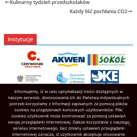
Kulinarny tydzień przedszkolaków
Każdy liść pochłania CO2
Instytucje
Informujemy, iż w celu optymalizacji treści dostępnych w
naszym serwisie, dostosowania ich do Państwa indywidualnych
potrzeb korzystamy z informacji zapisanych za pomocą plików
cookies na urządzeniach końcowych użytkowników. Pliki
cookies użytkownik może kontrolować za pomocą ustawień
swojej przeglądarki internetowej. Dalsze korzystanie z naszego
serwisu internetowego, bez zmiany ustawień przeglądarki
Prawa autorskie © 2026
Oświata w Czerwonaku
. Wszystkie
internetowej oznacza, iż użytkownik akceptuje stosowanie