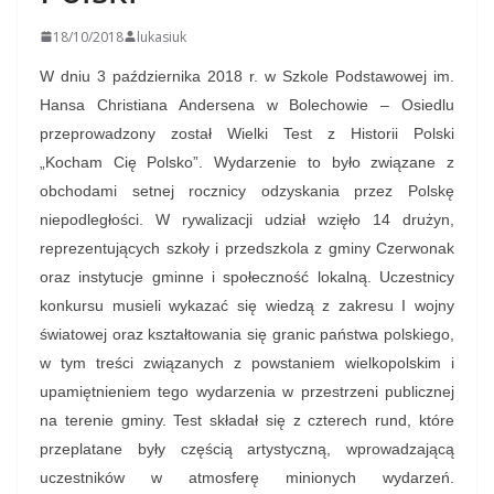
18/10/2018
lukasiuk
W dniu 3 października 2018 r. w Szkole Podstawowej im.
Hansa Christiana Andersena w Bolechowie – Osiedlu
przeprowadzony został Wielki Test z Historii Polski
„Kocham Cię Polsko”. Wydarzenie to było związane z
obchodami setnej rocznicy odzyskania przez Polskę
niepodległości. W rywalizacji udział wzięło 14 drużyn,
reprezentujących szkoły i przedszkola z gminy Czerwonak
oraz instytucje gminne i społeczność lokalną. Uczestnicy
konkursu musieli wykazać się wiedzą z zakresu I wojny
światowej oraz kształtowania się granic państwa polskiego,
w tym treści związanych z powstaniem wielkopolskim i
upamiętnieniem tego wydarzenia w przestrzeni publicznej
na terenie gminy. Test składał się z czterech rund, które
przeplatane były częścią artystyczną, wprowadzającą
uczestników w atmosferę minionych wydarzeń.