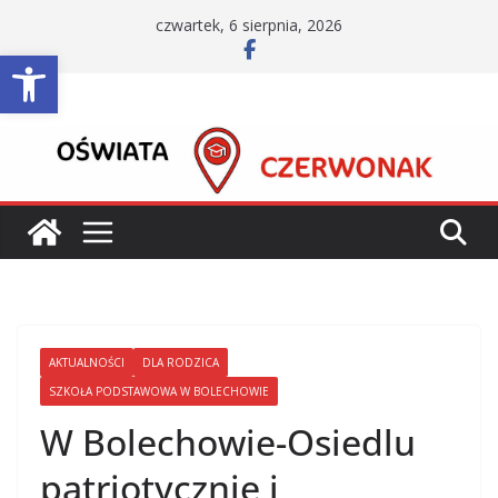
Przejdź
czwartek, 6 sierpnia, 2026
do
Otwórz pasek narzędzi
treści
AKTUALNOŚCI
DLA RODZICA
SZKOŁA PODSTAWOWA W BOLECHOWIE
W Bolechowie-Osiedlu
patriotycznie i