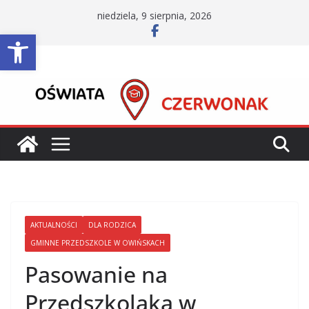
Przejdź
niedziela, 9 sierpnia, 2026
do
Otwórz pasek narzędzi
treści
AKTUALNOŚCI
DLA RODZICA
GMINNE PRZEDSZKOLE W OWIŃSKACH
Pasowanie na
Przedszkolaka w