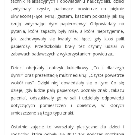
technik relaksacyjnych i opowiadaniu nauczycielki, dzieci
„wdychały” czyste, pachnące powietrze na pięknie
ukwieconej łące. Miną, gestem, kaszlem pokazały jak się
czują wdychając dym papierosowy. Odpowiadały na
pytania, które zapachy były miłe, a które nieprzyjemne,
jak zachowywały się kwiaty na łące, gdy ktoś palił
papierosy. Przedszkolaki brały tez czynny udział w
zabawach badawczych z wykorzystaniem powietrza..
Dzieci obejrzały teatrzyk kukiełkowy „Co i dlaczego
dymi?” oraz prezentację multimedialną: „Czyste powietrze
wokół nas”. Dzięki niej dowiedziały się o tym: Co się
dzieje, gdy ludzie palą papierosy?, poznały znak „zakazu
palenia”, odszukiwały go w sali i udzielały odpowiedzi
dotyczących pomieszczeń i obiektów, w których
umieszczane są tego typu znaki.
Ostatnie zajęcie to warsztaty plastyczne dla dzieci i
rodziców, które odbyły się 30.11.16r Podczas spotkania