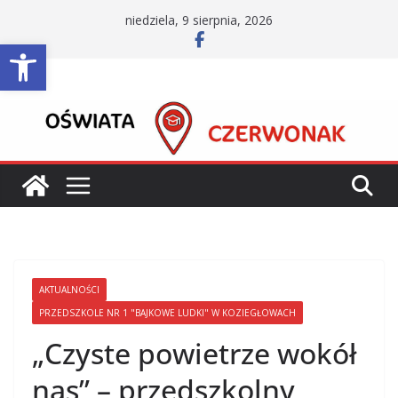
Przejdź
niedziela, 9 sierpnia, 2026
do
Otwórz pasek narzędzi
treści
AKTUALNOŚCI
PRZEDSZKOLE NR 1 "BAJKOWE LUDKI" W KOZIEGŁOWACH
„Czyste powietrze wokół
nas” – przedszkolny