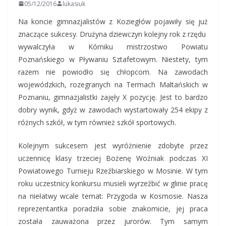
05/12/2016
lukasiuk
Na koncie gimnazjalistów z Koziegłów pojawiły się już
znaczące sukcesy. Drużyna dziewczyn kolejny rok z rzędu
wywalczyła w Kórniku mistrzostwo Powiatu
Poznańskiego w Pływaniu Sztafetowym. Niestety, tym
razem nie powiodło się chłopcom. Na zawodach
wojewódzkich, rozegranych na Termach Maltańskich w
Poznaniu, gimnazjalistki zajęły X pozycję. Jest to bardzo
dobry wynik, gdyż w zawodach wystartowały 254 ekipy z
różnych szkół, w tym również szkół sportowych.
Kolejnym sukcesem jest wyróżnienie zdobyte przez
uczennicę klasy trzeciej Bożenę Woźniak podczas XI
Powiatowego Turnieju Rzeźbiarskiego w Mosinie. W tym
roku uczestnicy konkursu musieli wyrzeźbić w glinie pracę
na niełatwy wcale temat: Przygoda w Kosmosie. Nasza
reprezentantka poradziła sobie znakomicie, jej praca
została zauważona przez jurorów. Tym samym