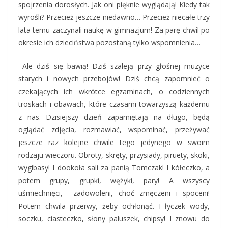
spojrzenia dorosłych. Jak oni pięknie wyglądają! Kiedy tak
wyrośli? Przecież jeszcze niedawno… Przecież niecałe trzy
lata temu zaczynali naukę w gimnazjum! Za parę chwil po
okresie ich dzieciństwa pozostaną tylko wspomnienia…
Ale dziś się bawią! Dziś szaleją przy głośnej muzyce
starych i nowych przebojów! Dziś chcą zapomnieć o
czekających ich wkrótce egzaminach, o codziennych
troskach i obawach, które czasami towarzyszą każdemu
z nas. Dzisiejszy dzień zapamiętają na długo, będą
oglądać zdjęcia, rozmawiać, wspominać, przeżywać
jeszcze raz kolejne chwile tego jedynego w swoim
rodzaju wieczoru. Obroty, skręty, przysiady, piruety, skoki,
wygibasy! I dookoła sali za panią Tomczak! I kółeczko, a
potem grupy, grupki, wężyki, pary! A wszyscy
uśmiechnięci, zadowoleni, choć zmęczeni i spoceni!
Potem chwila przerwy, żeby ochłonąć. I łyczek wody,
soczku, ciasteczko, słony paluszek, chipsy! I znowu do