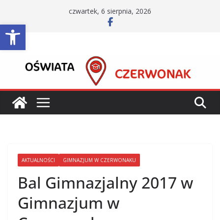
Przejdź
czwartek, 6 sierpnia, 2026
do
Otwórz pasek narzędzi
treści
AKTUALNOŚCI
GIMNAZJUM W CZERWONAKU
Bal Gimnazjalny 2017 w
Gimnazjum w