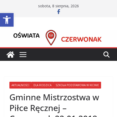
Przejdź
sobota, 8 sierpnia, 2026
do
Otwórz pasek narzędzi
treści
AKTUALNOŚCI
DLA RODZICA
SZKOŁA PODSTAWOWA W KICINIE
Gminne Mistrzostwa w
Piłce Ręcznej –