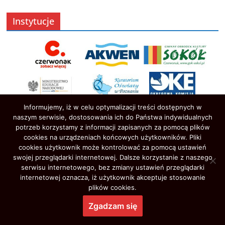
Instytucje
Informujemy, iż w celu optymalizacji treści dostępnych w
naszym serwisie, dostosowania ich do Państwa indywidualnych
potrzeb korzystamy z informacji zapisanych za pomocą plików
cookies na urządzeniach końcowych użytkowników. Pliki
cookies użytkownik może kontrolować za pomocą ustawień
swojej przeglądarki internetowej. Dalsze korzystanie z naszego
serwisu internetowego, bez zmiany ustawień przeglądarki
Prawa autorskie © 2026
Oświata w Czerwonaku
. Wszystkie
internetowej oznacza, iż użytkownik akceptuje stosowanie
prawa zastrzeżone.
plików cookies.
Motyw:
ColorMag
stworzony przez ThemeGrill. Wspierane przez
Zgadzam się
WordPress
.