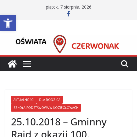
Przejdź
piątek, 7 sierpnia, 2026
do
Otwórz pasek narzędzi
treści
AKTUALNOŚCI
DLA RODZICA
SZKOŁA PODSTAWOWA W KOZIEGŁOWACH
25.10.2018 – Gminny
Rajd z okazji 100.