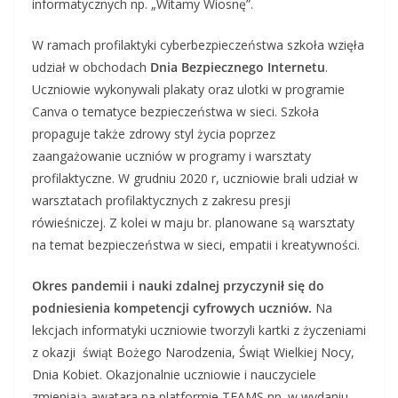
informatycznych np. „Witamy Wiosnę”.
W ramach profilaktyki cyberbezpieczeństwa szkoła wzięła
udział w obchodach
Dnia Bezpiecznego Internetu
.
Uczniowie wykonywali plakaty oraz ulotki w programie
Canva o tematyce bezpieczeństwa w sieci. Szkoła
propaguje także zdrowy styl życia poprzez
zaangażowanie uczniów w programy i warsztaty
profilaktyczne. W grudniu 2020 r, uczniowie brali udział w
warsztatach profilaktycznych z zakresu presji
rówieśniczej. Z kolei w maju br. planowane są warsztaty
na temat bezpieczeństwa w sieci, empatii i kreatywności.
Okres pandemii i nauki zdalnej przyczynił się do
podniesienia kompetencji cyfrowych uczniów.
Na
lekcjach informatyki uczniowie tworzyli kartki z życzeniami
z okazji świąt Bożego Narodzenia, Świąt Wielkiej Nocy,
Dnia Kobiet. Okazjonalnie uczniowie i nauczyciele
zmieniają awatara na platformie TEAMS np. w wydaniu