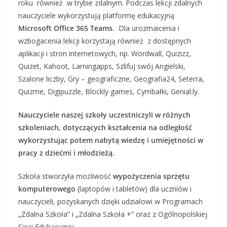
roku również w trybie zdalnym. Podczas lekcji zdalnych
nauczyciele wykorzystują platformę edukacyjną
Microsoft Office 365 Teams.
Dla urozmaicenia i
wzbogacenia lekcji korzystają również z dostępnych
aplikacji i stron internetowych, np. Wordwall, Quizizz,
Quizet, Kahoot, Larningapps, Szlifuj swój Angielski,
Szalone liczby, Gry – geograficzne, Geografia24, Seterra,
Quizme, Digipuzzle, Blockly games, Cymbałki, Genial.ly.
Nauczyciele naszej szkoły uczestniczyli w różnych
szkoleniach, dotyczących kształcenia na odległość
wykorzystując potem nabytą wiedzę i umiejętności w
pracy z dziećmi i młodzieżą.
Szkoła stworzyła możliwość
wypożyczenia sprzętu
komputerowego
(laptopów i tabletów) dla uczniów i
nauczycieli, pozyskanych dzięki udziałowi w Programach
„Zdalna Szkoła” i „Zdalna Szkoła +” oraz z Ogólnopolskiej
Sieci Edukacyjnej.