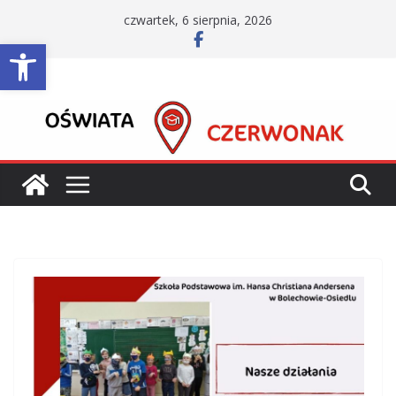
Przejdź
czwartek, 6 sierpnia, 2026
do
Otwórz pasek narzędzi
treści