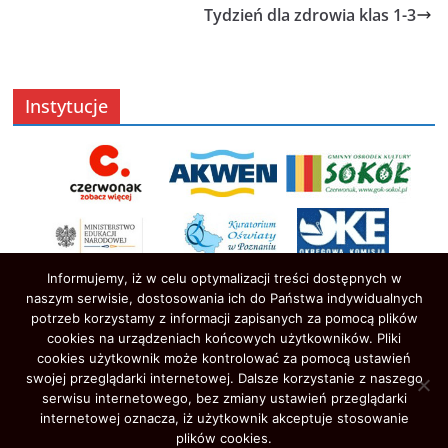
Tydzień dla zdrowia klas 1-3
Instytucje
Informujemy, iż w celu optymalizacji treści dostępnych w
naszym serwisie, dostosowania ich do Państwa indywidualnych
potrzeb korzystamy z informacji zapisanych za pomocą plików
cookies na urządzeniach końcowych użytkowników. Pliki
cookies użytkownik może kontrolować za pomocą ustawień
swojej przeglądarki internetowej. Dalsze korzystanie z naszego
serwisu internetowego, bez zmiany ustawień przeglądarki
Prawa autorskie © 2026
Oświata w Czerwonaku
. Wszystkie
internetowej oznacza, iż użytkownik akceptuje stosowanie
prawa zastrzeżone.
plików cookies.