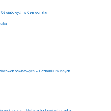
wek Oświatowych w Czerwonaku
naku
placówek oświatowych w Poznaniu i w innych
a na korytarzu i klatce schodowej w budynku