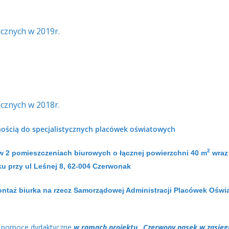
cznych w 2019r.
cznych w 2018r.
ością do specjalistycznych placówek oświatowych
2
 2 pomieszczeniach biurowych o łącznej powierzchni 40 m
wraz
aku
przy ul Leśnej 8, 62-004 Czerwonak
ontaż biurka na rzecz Samorządowej Administracji Placówek Oświ
w pomoce dydaktyczne
w ramach projektu „Czerwony pasek w zasięg