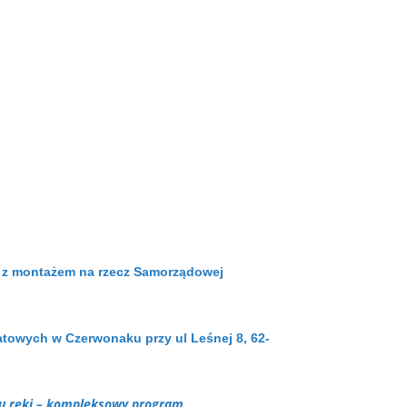
 z montażem
na rzecz Samorządowej
atowych w Czerwonaku przy ul Leśnej 8, 62-
u ręki – kompleksowy program