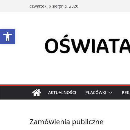
Przejdź
czwartek, 6 sierpnia, 2026
do
treści
Otwórz pasek narzędzi
AKTUALNOŚCI
PLACÓWKI
REK
Zamówienia publiczne